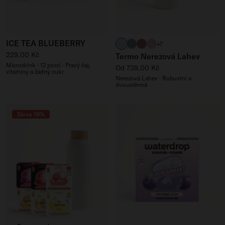
ICE TEA BLUEBERRY
pastelová tyrkysová matná
tyrkysová matná
růžová matná
pastelová růžová ma
+7
Běžná cena
229,00 Kč
Termo Nerezová Lahev
Microdrink · 12 porcí · Pravý čaj,
Běžná cena
Od 739,00 Kč
vitamíny a žádný cukr
Nerezová Lahev · Robustní a
dvoustěnná
Sleva 18%