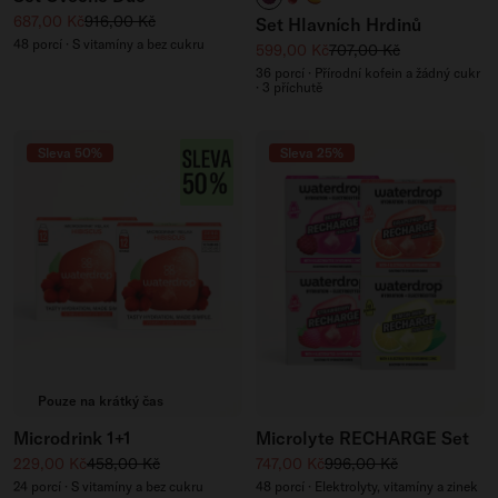
Zvýhodněná cena
Běžná cena
687,00 Kč
916,00 Kč
Set Hlavních Hrdinů
48 porcí · S vitamíny a bez cukru
Zvýhodněná cena
Běžná cena
599,00 Kč
707,00 Kč
36 porcí · Přírodní kofein a žádný cukr
· 3 příchutě
Sleva 50%
Sleva 25%
Pouze na krátký čas
Microdrink 1+1
Microlyte RECHARGE Set
Zvýhodněná cena
Běžná cena
Zvýhodněná cena
Běžná cena
229,00 Kč
458,00 Kč
747,00 Kč
996,00 Kč
24 porcí · S vitamíny a bez cukru
48 porcí · Elektrolyty, vitamíny a zinek