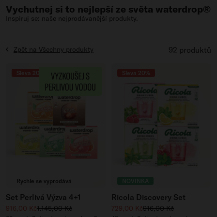
Vychutnej si to nejlepší ze světa waterdrop®
Inspiruj se: naše nejprodávanější produkty.
Zpět na Všechny produkty
92 produktů
Sleva 20%
Sleva 20%
Rychle se vyprodává
NOVINKA
Set Perlivá Výzva 4+1
Ricola Discovery Set
Zvýhodněná cena
Běžná cena
Zvýhodněná cena
Běžná cena
916,00 Kč
1.145,00 Kč
729,00 Kč
916,00 Kč