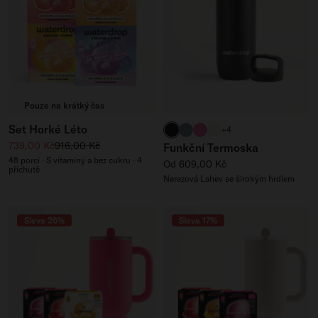
Pouze na krátký čas
Set Horké Léto
černá matná
pacifická modrá
růžová neonová
krémová matná
+4
Zvýhodněná cena
Běžná cena
739,00 Kč
916,00 Kč
Funkční Termoska
48 porcí · S vitamíny a bez cukru · 4
Běžná cena
Od 609,00 Kč
příchutě
Nerezová Lahev se širokým hrdlem
Sleva 26%
Sleva 17%