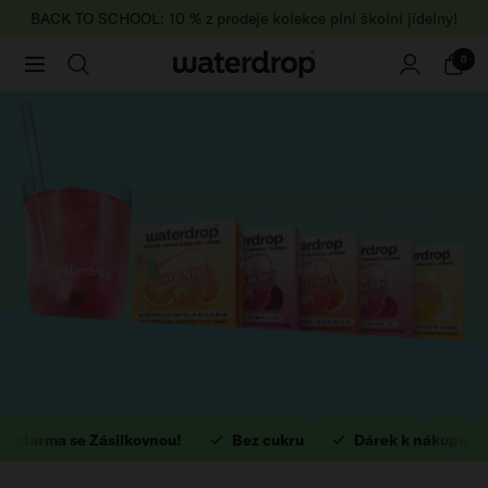
Přeskočit
BACK TO SCHOOL: 10 % z prodeje kolekce plní školní jídelny!
na
0
obsah
rma se Zásilkovnou!
Bez cukru
Dárek k nákupu od 100
1. Cenné vitamíny.2. 