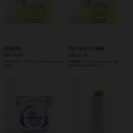
LEMON
ICE TEA LEMON
Běžná cena
Běžná cena
229,00 Kč
229,00 Kč
Microdrink · 12 porcí · S vitamíny a bez
Microdrink · 12 porcí · Pravý čaj,
cukru
vitamíny a žádný cukr