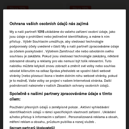
Sleva 12%
Sleva 19%
Ochrana vašich osobních údajů nás zajímá
My a naši partneři
1015
ukládáme do vašeho zařízení osobní údaje, jako
jsou údaje o prohlížení nebo jedinečné identifikátory, a máme k nim
přístup . Výběr Souhlasím umožňuje, aby sledovací technologie
podporovaly účely uvedené v části My a naši partneři zpracováváme údaje
za účelem poskytování . Výběrem Zamítnout vše nebo odvoláním svého
souhlasu je zakážete. Pokud jsou sledovací technologie zakázány, některé
zobrazené obsahy a reklamy pro vás nemusí být tolik relevantní. Tuto
nabídku můžete kdykoli znovu zobrazit a změnit své volby nebo souhlas
odvolat kliknutím na odkaz Správa předvoleb ve spodní části webové
Vyprodáno
stránky [nebo plovoucí ikona v levém dolním rohu webové stránky, pokud
je to možné]. Vaše volby se projeví v našem Internetová stránka. Další
ICE TEA Set
Ricola Set s Lahví
podrobnosti naleznete v našich Zásadách ochrany osobních údajů.
Zvýhodněná cena
Běžná cena
809,00 Kč
916,00 Kč
Zvýhodněná cena
Běžná cena
959,00 Kč
1.187,00 Kč
Společně s našimi partnery zpracováváme údaje s tímto
48 porcí · Pravý čaj, vitamíny a žádný
24 porcí · Bez cukru · Borosilikátová
cukr
cílem:
Skleněná Lahev
Používání přesných údajů o zeměpisné poloze . Aktivní vyhledávání
identifikačních údajů v rámci specifických vlastností zařízení . Ukládání
a/nebo přístup k informacím v zařízení . Personalizovaná reklama a obsah,
Sleva 13%
Sleva 14%
měření reklam a obsahu, průzkum publika a rozvoj služeb .
Seznam partnerů (dodavatelů)