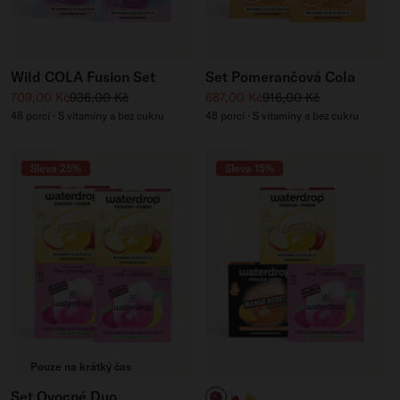
Wild COLA Fusion Set
Set Pomerančová Cola
Zvýhodněná cena
Běžná cena
Zvýhodněná cena
Běžná cena
709,00 Kč
936,00 Kč
687,00 Kč
916,00 Kč
48 porcí · S vitamíny a bez cukru
48 porcí · S vitamíny a bez cukru
Sleva 25%
Sleva 15%
Pouze na krátký čas
Set Ovocné Duo
BERRY BOOST
CHERRY BOOST
MANGO BOOST