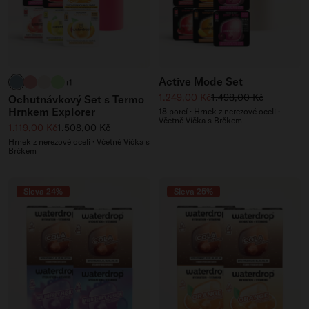
Active Mode Set
břidlicově modrá
světle růžová
krémově bílá
signature zelená
+1
Zvýhodněná cena
Běžná cena
1.249,00 Kč
1.498,00 Kč
Ochutnávkový Set s Termo
Hrnkem Explorer
18 porcí · Hrnek z nerezové oceli ·
Včetně Víčka s Brčkem
Zvýhodněná cena
Běžná cena
1.119,00 Kč
1.508,00 Kč
Hrnek z nerezové oceli · Včetně Víčka s
Brčkem
Sleva 24%
Sleva 25%