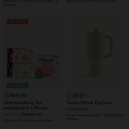
60 porcí · S vitamíny a bez cukru · 5
48 porcí · S vitamíny a bez cukru
příchutí
Sleva 17%
NOVINKA
Verbena Citrus
Raspberry Melissa
Lemon Mint
Pomegranate Mint
krémově bílá
břidlicově modrá
světle růžová
signature zelená
Ochutnávkový Set
Termo Hrnek Explorer
waterdrop® x Ricola
Běžná cena
1.079,00 Kč
Zvýhodněná cena
Běžná cena
549,00 Kč
658,00 Kč
Hrnek z nerezové oceli · Včetně Víčka s
Brčkem
30 porcí · S vitamíny a bez cukru