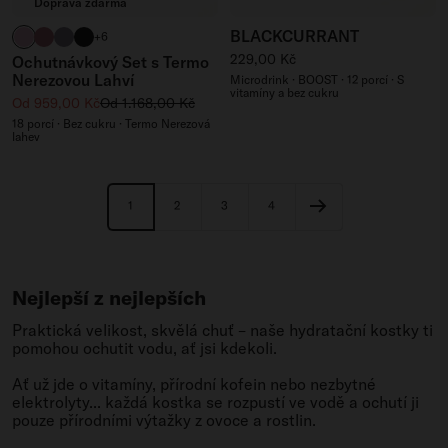
Doprava zdarma
BLACKCURRANT
pastelová růžová matná
růžová matná
fialová matná
černá matná
+6
Běžná cena
229,00 Kč
Ochutnávkový Set s Termo
Nerezovou Lahví
Microdrink · BOOST · 12 porcí · S
vitamíny a bez cukru
Zvýhodněná cena
Běžná cena
Od 959,00 Kč
Od 1.168,00 Kč
18 porcí · Bez cukru · Termo Nerezová
lahev
1
2
3
4
Nejlepší z nejlepších
Praktická velikost, skvělá chuť – naše hydratační kostky ti
pomohou ochutit vodu, ať jsi kdekoli.
Ať už jde o vitamíny, přírodní kofein nebo nezbytné
elektrolyty... každá kostka se rozpustí ve vodě a ochutí ji
pouze přírodními výtažky z ovoce a rostlin.