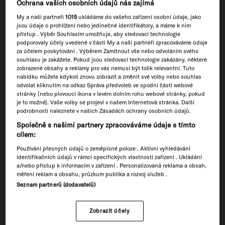
Ochrana vašich osobních údajů nás zajímá
Jarní Výprodej: slevy až 40 %
My a naši partneři
1015
ukládáme do vašeho zařízení osobní údaje, jako
Přivítej jaro s našimi nabídkami, exkluzivními Sety a mnohem víc!
jsou údaje o prohlížení nebo jedinečné identifikátory, a máme k nim
přístup . Výběr Souhlasím umožňuje, aby sledovací technologie
podporovaly účely uvedené v části My a naši partneři zpracováváme údaje
za účelem poskytování . Výběrem Zamítnout vše nebo odvoláním svého
souhlasu je zakážete. Pokud jsou sledovací technologie zakázány, některé
zobrazené obsahy a reklamy pro vás nemusí být tolik relevantní. Tuto
nabídku můžete kdykoli znovu zobrazit a změnit své volby nebo souhlas
odvolat kliknutím na odkaz Správa předvoleb ve spodní části webové
Prázdná kolekce
stránky [nebo plovoucí ikona v levém dolním rohu webové stránky, pokud
je to možné]. Vaše volby se projeví v našem Internetová stránka. Další
Kolekce je prázdná.
podrobnosti naleznete v našich Zásadách ochrany osobních údajů.
Společně s našimi partnery zpracováváme údaje s tímto
cílem:
K nákupu
Používání přesných údajů o zeměpisné poloze . Aktivní vyhledávání
identifikačních údajů v rámci specifických vlastností zařízení . Ukládání
a/nebo přístup k informacím v zařízení . Personalizovaná reklama a obsah,
měření reklam a obsahu, průzkum publika a rozvoj služeb .
Seznam partnerů (dodavatelů)
Zobrazit účely