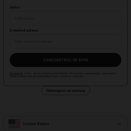
Jméno
E-mailová adresa
ZAREGISTRUJ SE NYNÍ
Souhlasíš
s tím, že tě můžeme pravidelně informovat o zajímavých novinkách,
které mohou být přizpůsobeny tvým osobním zájmům.
Odstoupení od smlouvy
Vyber svou zemi
United States