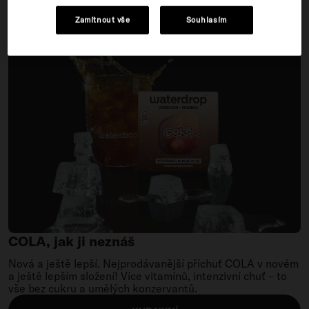
Zamítnout vše
Souhlasím
COLA,
jak
ji
neznáš
COLA, jak ji neznáš
Nová a ještě lepší. Nejprodávanější příchuť COLA v novém
a ještě lepším složení! Více vitamínů, intenzivní chuť – to
vše bez cukru a umělých konzervantů.