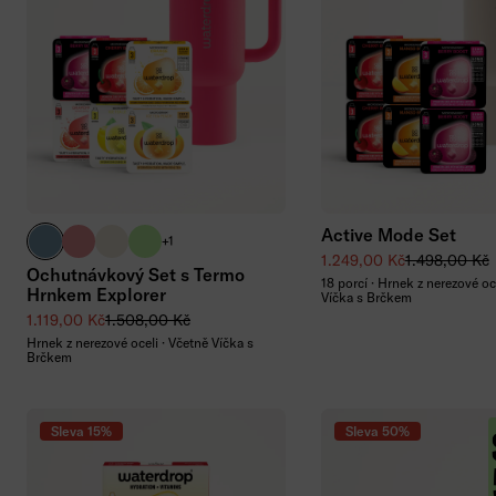
Přidat do koší
Active Mode Set
břidlicově modrá
světle růžová
krémově bílá
signature zelená
+1
Zvýhodněná cena
Běžná cena
1.249,00 Kč
1.498,00 Kč
Ochutnávkový Set s Termo
18 porcí · Hrnek z nerezové oc
Hrnkem Explorer
Víčka s Brčkem
Zvýhodněná cena
Běžná cena
1.119,00 Kč
1.508,00 Kč
Hrnek z nerezové oceli · Včetně Víčka s
Brčkem
Sleva 15%
Sleva 50%