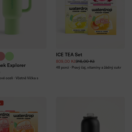
Přidat do košíku
ICE TEA Set
ílá
icově modrá
větle růžová
signature zelená
Zvýhodněná cena
Běžná cena
809,00 Kč
916,00 Kč
ek Explorer
48 porcí · Pravý čaj, vitamíny a žádný cukr
č
vé oceli · Včetně Víčka s
%