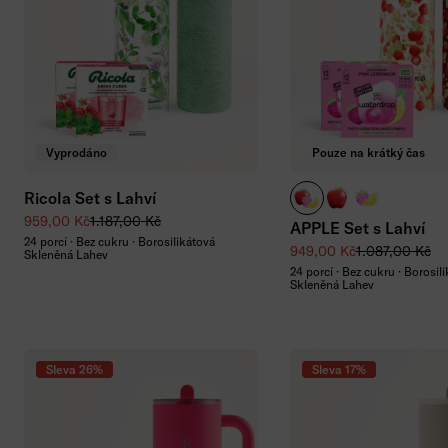
Vyprodáno
Pouze na krátký čas
Mix
Dvakrát APPLE
Dvakrát PI
Ricola Set s Lahví
Zvýhodněná cena
Běžná cena
959,00 Kč
1.187,00 Kč
APPLE Set s Lahví
24 porcí · Bez cukru · Borosilikátová
Zvýhodněná cena
Běžná cena
949,00 Kč
1.087,00 Kč
Skleněná Lahev
24 porcí · Bez cukru · Borosil
Skleněná Lahev
Sleva 26%
Sleva 17%