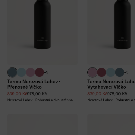
tyrkysová matná
pastelová tyrkysová matná
pastelová růžová matná
růžová matná
pastelová růžová mat
růžová matná
pastelová ty
tyrkysov
+5
+5
Termo Nerezová Lahev ·
Termo Nerezová Lahe
Přenosné Víčko
Vytahovací Víčko
Zvýhodněná cena
Běžná cena
Zvýhodněná cena
Běžná cena
839,00 Kč
978,00 Kč
839,00 Kč
978,00 Kč
Nerezová Lahev · Robustní a dvoustěnná
Nerezová Lahev · Robustní a