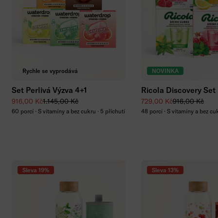
Přidat do košíku
Přidat do koší
Rychle se vyprodává
NOVINKA
Set Perlivá Výzva 4+1
Ricola Discovery Set
Zvýhodněná cena
Běžná cena
Zvýhodněná cena
Běžná cena
916,00 Kč
1.145,00 Kč
729,00 Kč
916,00 Kč
60 porcí · S vitamíny a bez cukru · 5 příchutí
48 porcí · S vitamíny a bez cu
Sleva 19%
Sleva 13%