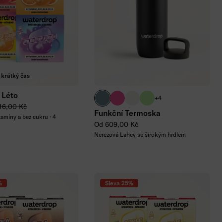
řidat do košíku
 krátký čas
 Léto
pacifická modrá
růžová neonová
krémová matná
signature zelená
+4
 cena
ěžná cena
16,00 Kč
Funkční Termoska
itamíny a bez cukru · 4
Běžná cena
Od 609,00 Kč
Nerezová Lahev se širokým hrdlem
%
Sleva 25%