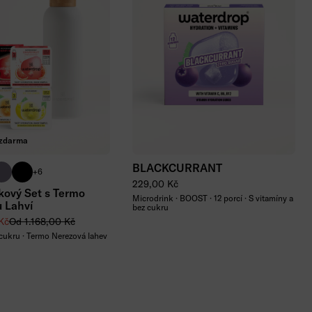
Přidat do košíku
zdarma
BLACKCURRANT
 růžová matná
á matná
ialová matná
černá matná
+6
Běžná cena
229,00 Kč
ový Set s Termo
Microdrink · BOOST · 12 porcí · S vitamíny a
 Lahví
bez cukru
 cena
Běžná cena
Kč
Od 1.168,00 Kč
 cukru · Termo Nerezová lahev