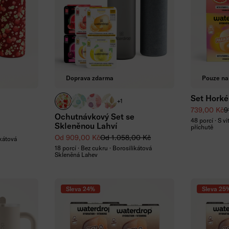
P
Doprava zdarma
Pouze na
Set Horké
NK LEMONADE
APPLE transparentní
CLEAN transparentní
RELAX transparentní
FLAIR transparentní
+1
Zvýhodněná
B
739,00 Kč
9
Ochutnávkový Set se
48 porcí · S v
Skleněnou Lahví
příchutě
Zvýhodněná cena
Běžná cena
Od 909,00 Kč
Od 1.058,00 Kč
ikátová
18 porcí · Bez cukru · Borosilikátová
Skleněná Lahev
Sleva 24%
Sleva 25