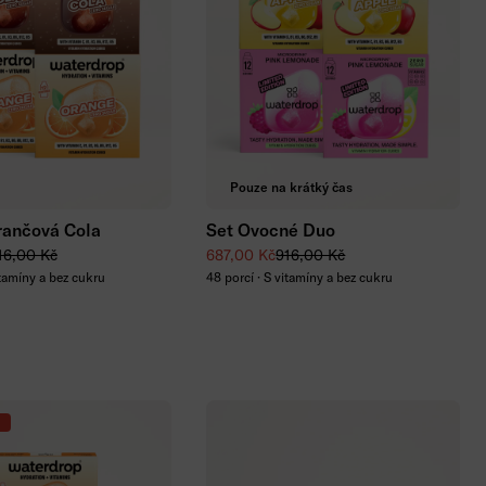
řidat do košíku
Přidat do košíku
Pouze na krátký čas
rančová Cola
Set Ovocné Duo
 cena
ěžná cena
Zvýhodněná cena
Běžná cena
16,00 Kč
687,00 Kč
916,00 Kč
itamíny a bez cukru
48 porcí · S vitamíny a bez cukru