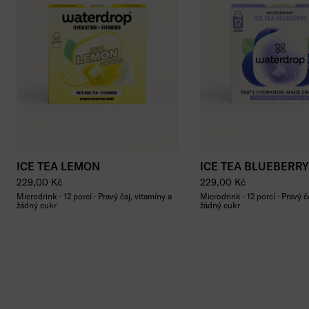
Přidat do košíku
Přidat do koší
ICE TEA LEMON
ICE TEA BLUEBERRY
Běžná cena
Běžná cena
229,00 Kč
229,00 Kč
Microdrink · 12 porcí · Pravý čaj, vitamíny a
Microdrink · 12 porcí · Pravý č
žádný cukr
žádný cukr