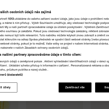
ašich osobních údajů nás zajímá
artneři
1013
ukládáme do vašeho zařízení osobní údaje, jako jsou údaje o prohlížení neb
ry, a máme k nim přístup . Výběr Souhlasím umožňuje, aby sledovací technologie podpor
ásti My a naši partneři zpracováváme údaje za účelem poskytování . Výběrem Zamítnout
 Doprava zdarma se Zás
Vegan
Skvěle těsní
Cenné vitamíny
Do
vého souhlasu je zakážete. Pokud jsou sledovací technologie zakázány, některé zobraz
vás nemusí být tolik relevantní. Tuto nabídku můžete kdykoli znovu zobrazit a změnit s
lat kliknutím na odkaz Správa předvoleb ve spodní části webové stránky [nebo plovouc
věta waterdrop®
webové stránky, pokud je to možné]. Vaše volby se projeví v našem Internetová stránka.
 naleznete v našich Zásadách ochrany osobních údajů.
s našimi partnery zpracováváme údaje s tímto cílem:
esných údajů o zeměpisné poloze . Aktivní vyhledávání identifikačních údajů v rámci s
ařízení . Ukládání a/nebo přístup k informacím v zařízení . Personalizovaná reklama a ob
ahu, průzkum publika a rozvoj služeb .
nerů (dodavatelů)
Sleva 17%
it účely
Zamítnout vše
So