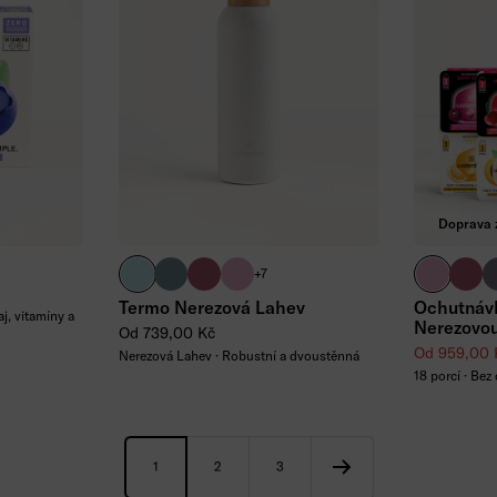
ku
Doprava 
pastelová tyrkysová matná
tyrkysová matná
růžová matná
pastelová růžová matná
pastelová
růžov
f
+7
Termo Nerezová Lahev
Ochutnávk
aj, vitamíny a
Nerezovou
Běžná cena
Od 739,00 Kč
Zvýhodněná
Od 959,00 
Nerezová Lahev · Robustní a dvoustěnná
18 porcí · Bez
1
2
3