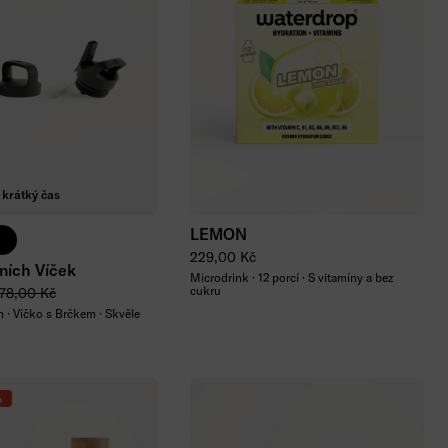
Přidat do košíku
 krátký čas
LEMON
ická modrá
erná
Běžná cena
229,00 Kč
ních Víček
Microdrink · 12 porcí · S vitamíny a bez
 cena
ěžná cena
cukru
78,00 Kč
m · Víčko s Brčkem · Skvěle
%