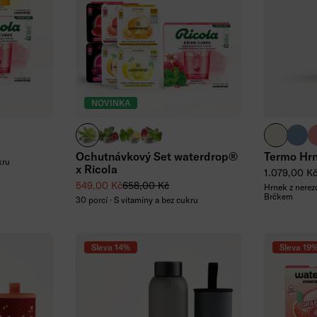
ku
NOVINKA
Verbena Citrus
Raspberry Melissa
Lemon Mint
Pomegranate Mint
krémově b
břidl
s
Ochutnávkový Set waterdrop®
Termo Hrn
kru
x Ricola
Běžná cena
1.079,00 K
Zvýhodněná cena
Běžná cena
549,00 Kč
658,00 Kč
Hrnek z nerezo
Brčkem
30 porcí · S vitamíny a bez cukru
Sleva 14%
Sleva 19