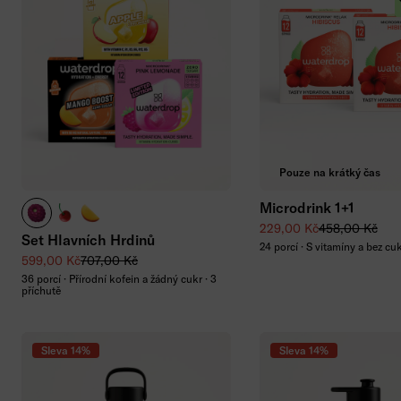
Přidat do koší
Pouze na krátký čas
Microdrink 1+1
BERRY BOOST
CHERRY BOOST
MANGO BOOST
Zvýhodněná cena
Běžná cena
229,00 Kč
458,00 Kč
Set Hlavních Hrdinů
24 porcí · S vitamíny a bez cu
Zvýhodněná cena
Běžná cena
599,00 Kč
707,00 Kč
36 porcí · Přírodní kofein a žádný cukr · 3
příchutě
Sleva 14%
Sleva 14%