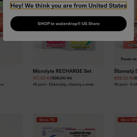
Hey! We think you are from United States
SHOP in waterdrop® US Store
ku
Přidat do košíku
P
Pouze na
Microlyte RECHARGE Set
Šťavnatý 
Zvýhodněná cena
Běžná cena
Zvýhodněná
B
747,00 Kč
996,00 Kč
609,00 Kč
6
kru
48 porcí · Elektrolyty, vitamíny a zinek
36 porcí · S v
Sleva 7%
Sleva 19