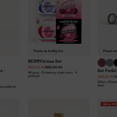
Přidat do košíku
Pouze na krátký čas
Pouze na
BERRYlicious Set
ná
rkysová matná
á matná
vínová
pacif
č
Zvýhodněná cena
Běžná cena
829,00 Kč
896,00 Kč
v ·
Set Funkč
48 porcí · S vitamíny a bez cukru · 4
příchutě
Zvýhodněná
B
389,00 Kč
4
Víčko s Pítke
těsní
 dvoustěnná
Sleva 18